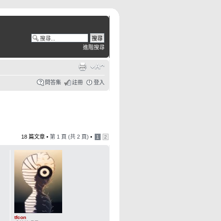
進階搜尋
問答集
註冊
登入
18 篇文章 •
第
1
頁 (共
2
頁)
•
1
2
tfcon