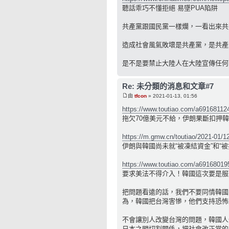
聽話乖巧不懂拒絕 易墜PUA陷阱
共產黨跟國民黨一樣爛，一看出來共
造成社會風氣敗壞是共產黨，是共產
是不是要禁止大陸人在大陸宣傳任何
Re: 未分類的消息和文章#7
由
tfcon
» 2021-01-13, 01:56
https://www.toutiao.com/a69168112
拖欠70億美元不給，伊朗果斷扣押
https://m.gmw.cn/toutiao/2021-01/1
伊朗與韓國尚未就“被凍結資金”和“
https://www.toutiao.com/a6916801
要求美法不得介入！韓國這次要是服
把問題看遠的話，我們不要同情韓國
為，韓國把台灣害慘，他們支持恐怖
不會讓別人改變台灣的問題，韓國人住
日本之間切割關係，把社會改正常的