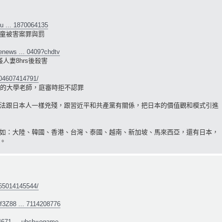
o/u ... 1870064135
童被害案罪與罰
enews ... 0409?chdtv
人妻8hrs後殺害
204607414791/
生的大學老師，庭審時拒不認罪
法跟日本人一樣兇殘，跟習近平和共產黨有關係，把日本的價值觀和模式引進
如：大陸、韓國、香港、台灣、泰國、越南、新加坡、馬來西亞，還有日本，
。
065014145544/
f3Z88 ... 7114208776
54671 ... ubch=ogame