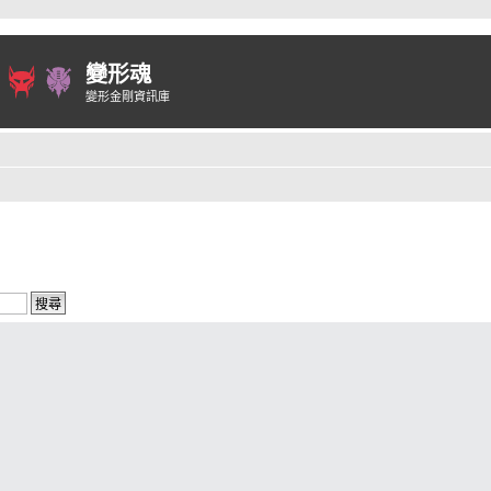
變形魂
變形金剛資訊庫