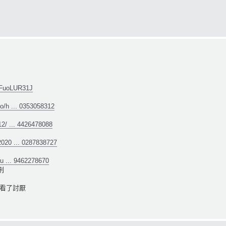
40FuoLUR31J
ao/h ... 0353058312
12/ ... 4426478088
2020 ... 0287838727
o/u ... 9462278670
刑
看了討厭