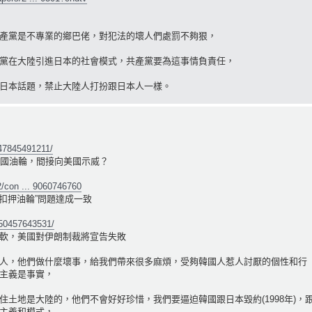
產黨是不專業的鄉巴佬，對犯法的壞人們處罰不夠狠，
黨在大陸引進日本的社會模式，共產黨要為這事情負責任，
日本話題，禁止大陸人打扮跟日本人一樣。
47845491211/
韓國油輪，間接向美國示威？
2/con ... 9060746760
被扣押油輪”問題達成一致
950457643531/
軟，美國對伊朗制裁將宣告失敗
人，他們做什麼壞事，給我們帶來很多麻煩，受夠韓國人惹人討厭的個性和行
主義是事實，
土地是大陸的，他們不會好好珍惜，我們要逼迫韓國跟日本毀約(1998年)，
主義和模式，