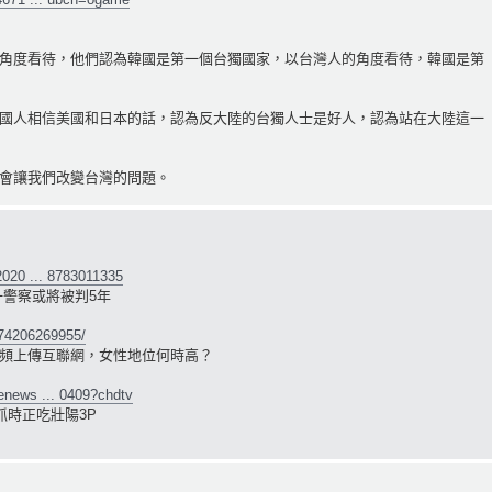
角度看待，他們認為韓國是第一個台獨國家，以台灣人的角度看待，韓國是第
國人相信美國和日本的話，認為反大陸的台獨人士是好人，認為站在大陸這一
會讓我們改變台灣的問題。
2020 ... 8783011335
一警察或將被判5年
074206269955/
頻上傳互聯網，女性地位何時高？
enews ... 0409?chdtv
抓時正吃壯陽3P