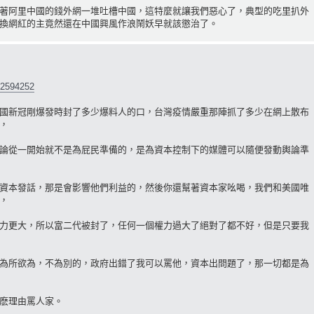
著阿里中國的錢外網一堆吐槽中國，這特麼就讓我們惡心了，典型的吃里扒外
換網紅的主竟然還在中國興風作浪鬧妖早就該懲治了。
52594252
國新冠剛爆發時封了多少爆料人的口，台灣疫情嚴重那陣抓了多少在網上散布
，
論從一開始就不是為屁民準備的，是為資本控制下的媒體可以隨便發動輿論準
資本發話，那是會影響他們利益的，然後你還幫著資本家吆喝，我們和美國唯
，
力更大，所以富二代被封了，任何一個權力過大了絕對了都不好，但是只要我
為所欲為，不為別的，政府出錯了我可以罵他，資本出問題了，那一切都是為
麽理由罵人家。