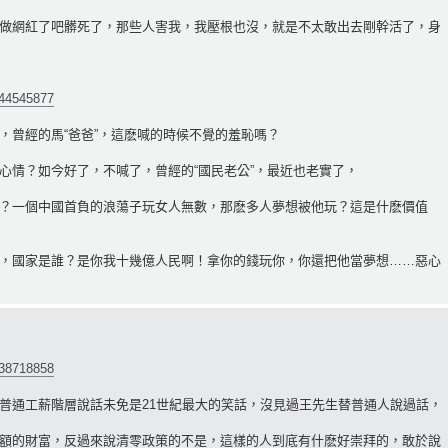
做網紅了吧髒死了，那些人害我，我壓根也沒，就是不太敢出去剛幹活了，身
844545877
，曾經的馬“爸爸”，這麽喊的時候不覺的羞恥嗎？
心情？如今好了，不喊了，曾經的“國民老公”，最近也老實了，
？一個中國首負的浪蕩子玩女人無數，那麽多人夢想被他玩？這是什麽價值
，國家是誰？是你我十幾億人民啊！拿你的錢玩你，你還把他當夢想……惡心
538718858
普通工薪階層說話未免是21世紀最大的笑話，沒見過王先生替普通人說過話，
額的財富，反過來說清零政策的不是，這樣的人到底有什麽好崇拜的，敢於說