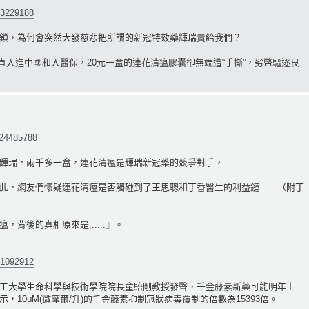
53229188
鎖，為何會突然大發慈悲把所謂的新冠特效藥輝瑞賣給我們？
長驅直入進中國和入醫保，20元一盒的連花清瘟膠囊卻無端遭“手撕”，劣幣驅逐良
724485788
輝瑞，兩千多一盒，連花清瘟是輝瑞新冠藥的競爭對手，
此，網友們懷疑連花清瘟是否觸碰到了王思聰和丁香醫生的利益鏈……（附丁
背後的真相原來是......』。
51092912
工大學生命科學與技術學院院長童貽剛教授發聲，千金藤素新藥可能明年上
10μM(微摩爾/升)的千金藤素抑制冠狀病毒覆制的倍數為15393倍。