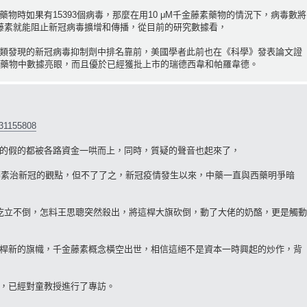
物時如果有15393個病毒，那麼在用10 μM千金藤素藥物的情況下，病毒數將
藤素就能阻止新冠病毒擴增和傳播，從目前的研究數據看，
類發現的新冠病毒抑制劑中排名靠前，美國學者此前也在《科學》發表論文證
種藥物中數據亮眼，而且優於已經獲批上市的瑞德西韋和帕羅韋德。
331155808
的假的都被各路資金一哄而上，同時，質疑的聲音也起來了，
金藤素治新冠的觀點，但不了了之，新冠疫情發生以來，中藥一直與西藥明爭暗
屹立不倒，怎料王思聰突然殺出，將這桿大旗砍倒，動了大佬的奶酪，更是觸動
桿新的旗幟，千金藤素概念橫空出世，相信這絕不是資本一時興起的炒作，背
，已經對童教授進行了專訪。