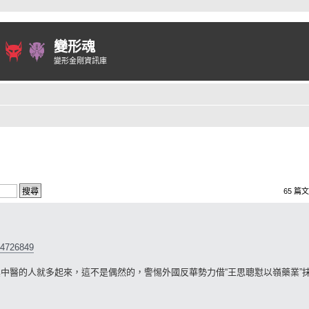
變形魂
變形金剛資訊庫
65 篇文
54726849
黑中醫的人就多起來，這不是偶然的，警惕外國反華勢力借“王思聰懟以嶺藥業”