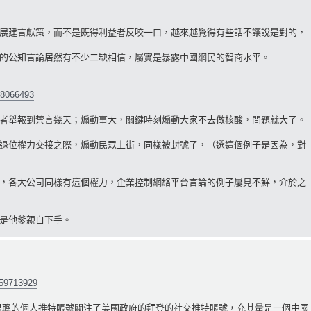
展建言獻策，而不是既得利益者反咬一口，越來越覺得有些話不讓說是對的，
的公知言論居然有不少二缺相信，屬實是暴露中國網民的智商水平。
78066493
者舉報到禁言幾天；煽動事大，關鍵時刻煽動大家不去做核酸，問題就大了。
退位權力交接之際，煽動民眾上街，同樣被封號了，（選這個例子是因為，對
，各大公司同樣有這個權力，企業控制網絡平台言論的例子屢見不鮮，介於之
是他爹親自下手。
259713929
思聰的個人推特賬號關注了美國政府的拜登的社交推特賬號，充其量是一個中國