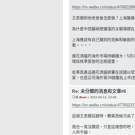
https://m.weibo.cn/status/4768228
王思聰和他老爸會怎麼做？上海醫藥
為什麼中西醫硝煙彌漫的主戰場總在
上海應該有自己獨到的見解和敏銳的
看。。。，
連花清瘟的海外市場持續擴大，5月
理局核準簽發的注冊證書，
批準其產品連花清瘟膠囊在該國以草
家，也是公司海外第29個獲批上市(
Re: 未分類的消息和文章#6
由
tfcon
» 2022-06-14, 10:48
https://m.weibo.cn/status/4776023
這個王思聰話題呀，髒東西給污染了
我也一直沒撒謊，只是這樣想的吧，
人所不齒，