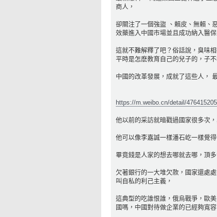
商人，
卻關注了一個強盜 、賴皮、無賴、
效藥進入中國市場並且成功納入醫保
這就不難解釋了吧？俗話說，臭味相
平時是怎麽教育自己的兒子的，子不
中國的改革發展，成就了這些人， 
https://m.weibo.cn/detail/47641520
他以前的采訪就暗戳過國家很多次，
他可以像李嘉誠一樣潘石屹一樣覺得
畢竟錢是人家的想去哪就去哪，頂多
欠著銀行的一大堆欠款，國家還處處
叫自私的利己主義，
這典型的吃誰恨誰，俄烏戰爭，歐美
國嗎，中國對待做企業的已經夠寬容