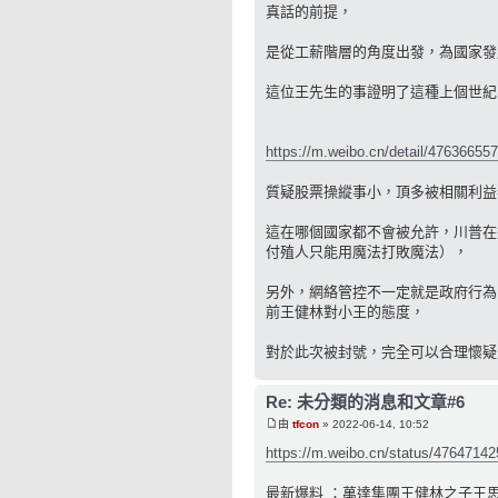
真話的前提，
是從工薪階層的角度出發，為國家發
這位王先生的事證明了這種上個世紀
https://m.weibo.cn/detail/47636655
質疑股票操縱事小，頂多被相關利益
這在哪個國家都不會被允許，川普在
付殖人只能用魔法打敗魔法），
另外，網絡管控不一定就是政府行為
前王健林對小王的態度，
對於此次被封號，完全可以合理懷疑
Re: 未分類的消息和文章#6
由
tfcon
» 2022-06-14, 10:52
https://m.weibo.cn/status/4764714
最新爆料 ：萬達集團王健林之子王