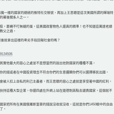
惡魔一樣的國家的總統的推特社交賬號，再加上王思聰是這次美國所謂的輝瑞特
的幕後關系人之一，
投，蒼蠅不叮無縫的蛋，這美國政客物色人還真的精準！也不知道這萬達老總
教父之過，
最後就拿出這樣的卑劣手段回報社會的嗎？
59134506
其實他最大的惡心之處並不是想當然的說出他對國家的種種不滿，
你的錢或者在中國投資理念不符合你們的生意邏輯你們可以選擇移民出國，
會被人扣上自私的利己主義者，而王思聰的惡心之處就是享受著中國的紅利，
扶持這種大型企業，你還四處在外網上站在道德制高點去譴責國家，這個就不
國家把所有在美國俄羅斯富豪的錢說沒收就沒收，這就是你們1450眼中的自由
了，