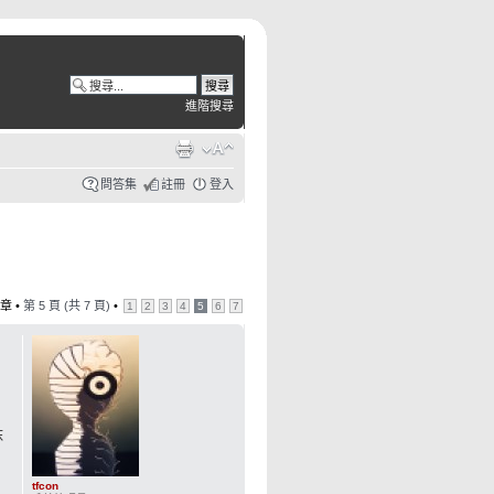
進階搜尋
問答集
註冊
登入
章 •
第
5
頁 (共
7
頁)
•
1
2
3
4
5
6
7
抹
tfcon