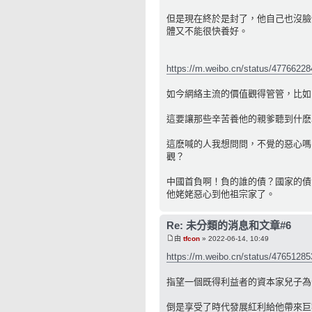
但是現在終於是封了，他自己也沒臉
體又不能很快養好。
https://m.weibo.cn/status/4776622
如今網絡主流的價值觀得管管，比如
這要讓那些辛苦養他的親爹聽到什麽
這麽喊的人我想問問，不覺的惡心嗎
觀？
中國首負啊！負的誰的債？國家的債
他姥姥惡心到他祖宗家了。
Re: 未分類的消息和文章#6
由
tfcon
» 2022-06-14, 10:49
https://m.weibo.cn/status/4765128
指望一個既得利益者的資本家兒子為
倒是享受了時代發展紅利給他帶來巨