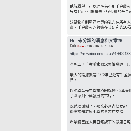
他解釋稱，可以理解為不用千金藤素藥
只有1個，也就是說，很少量的千金
該藥物抑制新冠病毒的能力在所有人
實，千金藤素的數據在其研究的26
Re: 未分類的消息和文章#6
由
tfcon
» 2022-06-05, 19:56
https://m.weibo.cn/status/4769043
本周五，千金藤素概念開始發酵，真
最大的論據就是2020年已經有千
鬥，
以嶺藥業是中藥抗疫的旗幟，3年來
了國家對中藥發展的布局，
既然以嶺倒了，那麽必須盡快立起一
後應該是發展中藥的意志在支撐，
重量級官媒人民日報旗下的健康日報