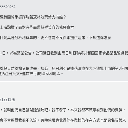
863640464
經銷團隊手握輝瑞新冠特效藥肯支持誰？
上海點燃？面對有些面帶慈祥笑容的兇惡資本，
目光具體分析利與弊的，更不會為不良資本提供溫床，不知道你怎麼
11日，以嶺藥業公告，公司近日收到由尼日利亞聯邦共和國國家食品藥品監督
藥與天然藥物身份注冊，據悉，尼日利亞是連花清瘟在非洲獲批上市的第8個國
包括注冊批文+進口許可)的國家和地區。
721771176
，就叫他們自己發茍延殘喘吧，我不發了，本來我都不願意看到他們的臭臉，
會不會顯得我很不入流，有時候我也覺得他在微博的存在方式也是臭名昭著人