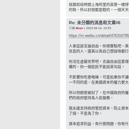
就跟前段時間上海阿里的高管一樣掙
的狗，所以封號都是輕的，一個天天
Re: 未分類的消息和文章#6
由
tfcon
» 2022-06-14, 10:55
https://m.weibo.cn/detail/47631678
人拿這談言論自由，你現實點吧，美
信息的人，還真以為自己想說啥都行
你活在虛擬世界吧，言論自由這套理
備的，你一個屁民不能說某句話，
不影響你吃香喝辣，可是如果你不讓
一不同的是，在美國資本的權力更大
所以特朗普被封了，在中國政府的權
們的政府堅持為人民服務，
我永遠支持政府管控資本，防止資本
了錢，不是為了你，
資本追求利益，有什麽問題，你有什