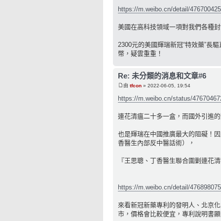
https://m.weibo.cn/detail/47670042
美國在高科技領域一項對我們各種封
2300元的美國輝瑞新冠“特效藥”
幣，疑雲重重！
Re: 未分類的消息和文章#6
由
tfcon
» 2022-06-05, 19:54
https://m.weibo.cn/status/4767046
連花清瘟二十多一盒，而國外引進的
也是輝瑞在中國推廣最大的阻礙！因
香醫生內部反中醫話術），
『王思聰、丁香醫生聯合圍剿連花清瘟，
https://m.weibo.cn/detail/47689807
來看新冠新藥專利的發明人、北京化
市，價格會比較便宜，專利說明書顯示，