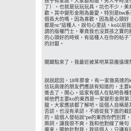
孩子有家庭，大家都知道，男人平時沒
了），也就是玩玩玩具，坑也不少，美系
歡。其中變形金剛為最愛，特別是bw系
個長大的嗎，因為喜歡，因為是心頭好
都是nc”這種人，說句心里話，ko以
謂的版權鬥士，畢竟我也沒買孩之寶的
的心頭好的時候，有這種人在你的帖子
的討厭。
關鍵點來了，我最近被某吧某惡魔循環
說說起因，18年那會，有一家做高達的ko廠
信玩高達的朋友們應該有知道的，主要k
進去了，開心。這家有個人在貼吧各種
候他們主要ko的東西是一家變形金剛第
龍，大家應該都了解吧。這個人自稱是
否認，也沒有承認，不過從我下面的截
的。這個人發帖說“pe的東西你們別買，
厥詞，讓我很不爽，我和他對線了幾句
魔來，開始針對我，我這個人，只講有