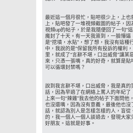
最近這一個月很忙，貼吧很少上，上也
上，貼吧發了一堆視頻截圖的帖子，因
視頻up的帖子，於是我隨便回了一句“
魔封了十天。有一天我簽到，一臉懵逼
是“挖墳，水貼”，想了想，我沒有這種
中，我說的是“保留我所有投訴的權利，
里，就成了“言辭不堪，口出威脅”讓某
來，只憑一張嘴，真的好奇，就算是貼
可以循環封禁嗎？
說到我言辭不堪，口出威脅，我是真的笑
話，因為早過了在網絡上罵人的年紀了，
上來一句“辣雞”我去他的帖子下面問他
也沒還嘴，因為沒有意義，最後他也沒
話，就認為別人是怎樣怎樣的人，盲從。
的，我一個人一個人談過去，發現大家
好朋友。這就是好事。