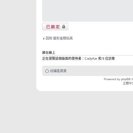
主題已鎖定
回到 變形金剛玩具
誰在線上
正在瀏覽這個版面的使用者：
CadyKar
和 5 位訪客
討論區首頁
Powered by
phpBB
©
正體中