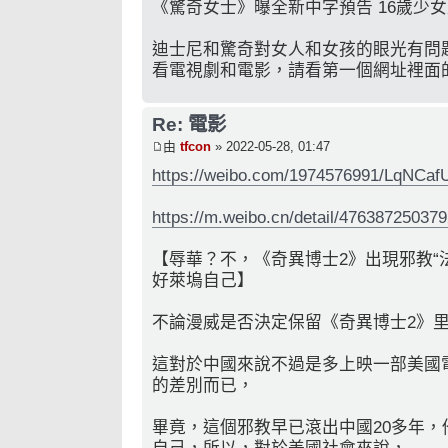
《驚奇女士》曝全新中字預告 16歲少女
迪士尼和驚奇對女人和女孩的眼光有問
看電視劇和電影，請看第一個網址裡面
Re: 電影
由
tfcon
» 2022-05-28, 01:47
https://weibo.com/1974576991/LqNCaf
https://m.weibo.cn/detail/47638725037
【辱華？不，《奇異博士2》出現邪教“
好萊塢自己】
不論漫威是否決定保留《奇異博士2》里
這對於中國來說不過是多上映一部美國
的差別而已，
畢竟，這個邪教早已滾出中國20多年