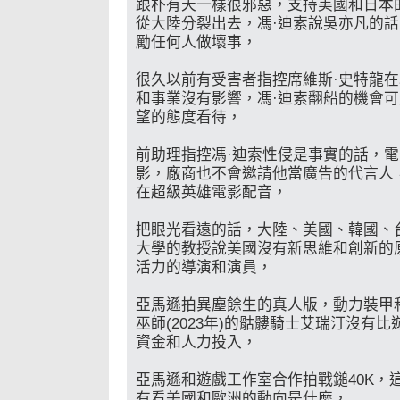
跟朴有天一樣很邪惡，支持美國和日本
從大陸分裂出去，馮·迪索說吳亦凡的
勵任何人做壞事，
很久以前有受害者指控席維斯·史特龍
和事業沒有影響，馮·迪索翻船的機會
望的態度看待，
前助理指控馮·迪索性侵是事實的話，電
影，廠商也不會邀請他當廣告的代言人
在超級英雄電影配音，
把眼光看遠的話，大陸、美國、韓國、
大學的教授說美國沒有新思維和創新的
活力的導演和演員，
亞馬遜拍異塵餘生的真人版，動力裝甲
巫師(2023年)的骷髏騎士艾瑞汀沒有
資金和人力投入，
亞馬遜和遊戲工作室合作拍戰鎚40K，
有看美國和歐洲的動向是什麼，