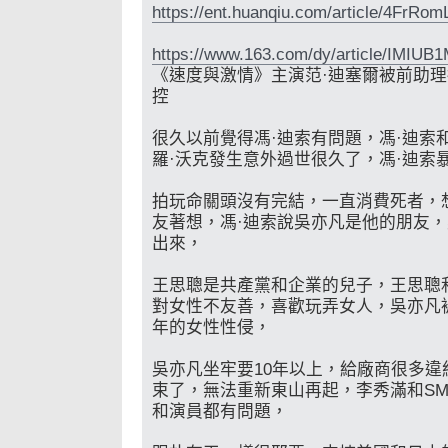
https://ent.huanqiu.com/article/4FrRo
https://www.163.com/dy/article/IMIUB
《速度與激情》主演范·迪塞爾被前助
控
很久以前覺得馮·迪索有問題，馮·迪索
羅·沃克發生意外過世很久了，馮·迪索
拍玩命關頭沒有完結，一直消費死者，
友著想，馮·迪索說吳亦凡是他的朋友，
出來，
王思聰是共產黨和企業的兒子，王思聰
對女性不友善，喜歡玩弄女人，吳亦凡
年的女性性侵，
吳亦凡坐牢要10年以上，給廠商很多
束了，無法重新東山再起，李秀滿和S
和演員都有問題，