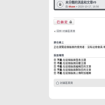
未分類的消息和文章#9
由
tfcon
» 2020-10-17, 16:56
版面鎖定
回到 討論區首頁
誰在線上
正在瀏覽這個版面的使用者：沒有註冊會員 和 
版面權限
您
不能
在這個版面發表主題
您
不能
在這個版面回覆主題
您
不能
在這個版面編輯您的文章
您
不能
在這個版面刪除您的文章
您
不能
在這個版面上傳附加檔案
討論區首頁