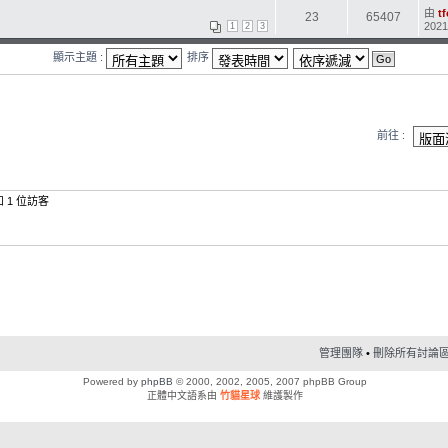
由
t
23
65407
2021
1
2
3
顯示主題 :
排序
前往 :
1 位訪客
管理團隊
•
刪除所有討論區 C
Powered by
phpBB
© 2000, 2002, 2005, 2007 phpBB Group
正體中文語系由
竹貓星球
維護製作