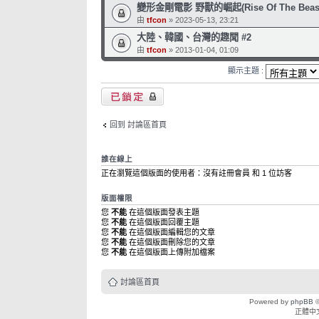
變形金剛電影 野獸的崛起(Rise Of The Beast
由
tfcon
» 2023-05-13, 23:21
大陸、韓國、台灣的趣聞 #2
由
tfcon
» 2013-01-04, 01:09
顯示主題 :
版面鎖定
回到 討論區首頁
誰在線上
正在瀏覽這個版面的使用者：沒有註冊會員 和 1 位訪客
版面權限
您
不能
在這個版面發表主題
您
不能
在這個版面回覆主題
您
不能
在這個版面編輯您的文章
您
不能
在這個版面刪除您的文章
您
不能
在這個版面上傳附加檔案
討論區首頁
Powered by
phpBB
©
正體中