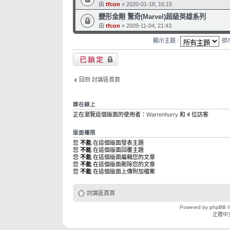
由
tfcon
» 2020-01-18, 16:15
變形金剛 驚奇(Marvel)超級英雄系列
由
tfcon
» 2009-11-04, 21:43
顯示主題 :
排
版面鎖定
回到 討論區首頁
誰在線上
正在瀏覽這個版面的使用者：
Warrenhurry
和 4 位訪客
版面權限
您
不能
在這個版面發表主題
您
不能
在這個版面回覆主題
您
不能
在這個版面編輯您的文章
您
不能
在這個版面刪除您的文章
您
不能
在這個版面上傳附加檔案
討論區首頁
Powered by
phpBB
©
正體中