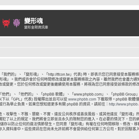
變形魂
變形金剛資訊庫
們的」、「變形魂」、「http://tfcon.tw」代表) 時，即表示您已同意接受本
變形魂」。我們或許會於任何時間修改或變更本服務條款之內容，雖然我們也會盡力通
改或變更。您於任何修改或變更後繼續使用本服務，將視為您已同意接受該條款的修
他們」、「他們的」、「phpBB 軟體」、「www.phpbb.com」、「phpBB Group
以下以「GPL」代表) 授權釋出並且可以從
www.phpbb.com
下載取得。phpBB 軟體
容或行為舉止負責。如果您想知道更多有關 phpBB 的資訊，請前往：
http://www.phpbb
性、攻擊性、不雅、猥褻、不實、違反公共秩序或善良風俗、或其他違反「變形魂」
犯了以上的規定，我們將會立即並且永久的限制您的進入。在必要的情況下，您的網路服務
記錄儲存以防止任何的違法情節發生。您同意「變形魂」有權在任何時間移除、修改、
存入資料庫中。這些資訊在您尚未允許前將不會提供給任何第三方公司，對於因駭客