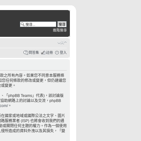
進階搜尋
問答集
註冊
登入
服務條款之所有內容。如果您不同意本服務條
知您任何條款的修改或變更，但仍建議您
改或變更。
」、「phpBB Teams」代表)，該討論版
僅協助網路上的討論以及交流，phpBB
.com/
。
所在國家或地域或國際公法之文字、圖片
業者 (ISP) 也將會收到我們的通
移動或關閉任何主題的權力。作為一個使用
入侵所造成的資料外洩以及其損失，「變