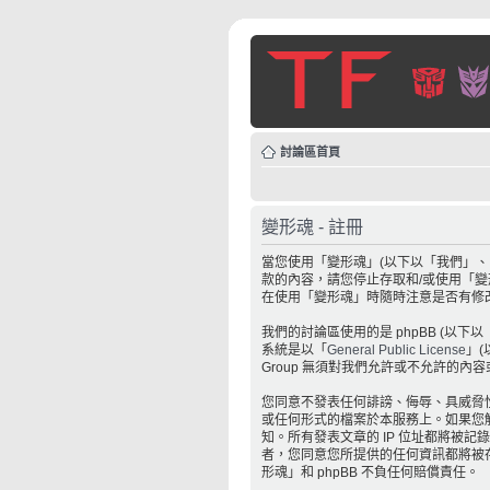
討論區首頁
變形魂 - 註冊
當您使用「變形魂」(以下以「我們」、「我
款的內容，請您停止存取和/或使用「
在使用「變形魂」時隨時注意是否有修
我們的討論區使用的是 phpBB (以下以「
系統是以「
General Public License
」(
Group 無須對我們允許或不允許的內
您同意不發表任何誹謗、侮辱、具威脅
或任何形式的檔案於本服務上。如果您觸
知。所有發表文章的 IP 位址都將被
者，您同意您所提供的任何資訊都將被
形魂」和 phpBB 不負任何賠償責任。