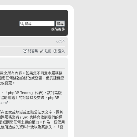
進階搜尋
問答集
註冊
登入
服務條款之所有內容。如果您不同意本服務條
知您任何條款的修改或變更，但仍建議您
改或變更。
」、「phpBB Teams」代表)，該討論版
僅協助網路上的討論以及交流，phpBB
.com/
。
所在國家或地域或國際公法之文字、圖片
業者 (ISP) 也將會收到我們的通
移動或關閉任何主題的權力。作為一個使用
入侵所造成的資料外洩以及其損失，「變