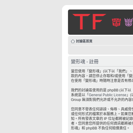
討論區首頁
變形魂 - 註冊
當您使用「變形魂」(以下以「我們」、「我
款的內容，請您停止存取和/或使用「
在使用「變形魂」時隨時注意是否有修
我們的討論區使用的是 phpBB (以下以「
系統是以「
General Public License
」(
Group 無須對我們允許或不允許的內
您同意不發表任何誹謗、侮辱、具威脅
或任何形式的檔案於本服務上。如果您觸
知。所有發表文章的 IP 位址都將被
者，您同意您所提供的任何資訊都將被
形魂」和 phpBB 不負任何賠償責任。