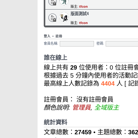
版主:
tfcon
版面測試4
版主:
tfcon
登入
•
註冊
會員名稱:
密碼:
誰在線上
線上共有
29
位使用者：0 位註冊會
根據過去 5 分鐘內使用者的活動記
最高線上人數記錄為
4404
人 [ 
註冊會員： 沒有註冊會員
顏色說明:
管理員
,
全域版主
統計資料
文章總數：
27459
• 主題總數：
36