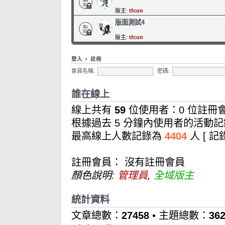
版主:
tfcon
版面測試4
版主:
tfcon
登入
•
註冊
會員名稱:
密碼:
誰在線上
線上共有
59
位使用者：0 位註冊會
根據過去 5 分鐘內使用者的活動記
最高線上人數記錄為
4404
人 [ 
註冊會員： 沒有註冊會員
顏色說明:
管理員
,
全域版主
統計資料
文章總數：
27458
• 主題總數：
36