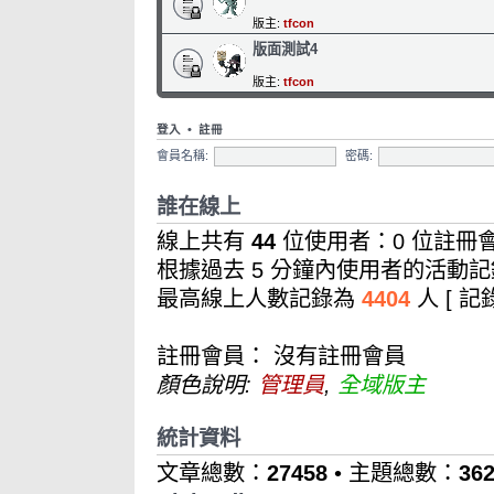
版主:
tfcon
版面測試4
版主:
tfcon
登入
•
註冊
會員名稱:
密碼:
誰在線上
線上共有
44
位使用者：0 位註冊會
根據過去 5 分鐘內使用者的活動記
最高線上人數記錄為
4404
人 [ 
註冊會員： 沒有註冊會員
顏色說明:
管理員
,
全域版主
統計資料
文章總數：
27458
• 主題總數：
36