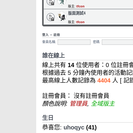
版主:
tfcon
版面測試4
版主:
tfcon
登入
•
註冊
會員名稱:
密碼:
誰在線上
線上共有
14
位使用者：0 位註冊會
根據過去 5 分鐘內使用者的活動記
最高線上人數記錄為
4404
人 [ 
註冊會員： 沒有註冊會員
顏色說明:
管理員
,
全域版主
生日
恭喜您:
uhoqyc
(41)