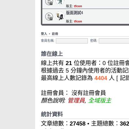
版主:
tfcon
版面測試4
版主:
tfcon
登入
•
註冊
會員名稱:
密碼:
誰在線上
線上共有
21
位使用者：0 位註冊會
根據過去 5 分鐘內使用者的活動記
最高線上人數記錄為
4404
人 [ 
註冊會員： 沒有註冊會員
顏色說明:
管理員
,
全域版主
統計資料
文章總數：
27458
• 主題總數：
36