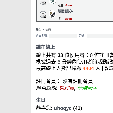
版主:
tfcon
版面測試4
版主:
tfcon
登入
•
註冊
會員名稱:
密碼:
誰在線上
線上共有
33
位使用者：0 位註冊會
根據過去 5 分鐘內使用者的活動記
最高線上人數記錄為
4404
人 [ 
註冊會員： 沒有註冊會員
顏色說明:
管理員
,
全域版主
生日
恭喜您:
uhoqyc
(41)