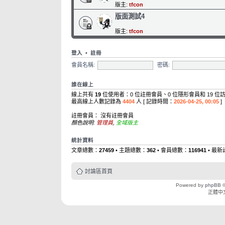
版主:
tfcon
版面測試4
版主:
tfcon
登入
•
註冊
會員名稱:
密碼:
誰在線上
線上共有
19
位使用者：0 位註冊會員、0 位隱形會員和 19 位
最高線上人數記錄為
4404
人 [ 記錄時間：
2026-04-25, 00:05
]
註冊會員： 沒有註冊會員
顏色說明:
管理員
,
全域版主
統計資料
文章總數：
27459
• 主題總數：
362
• 會員總數：
116941
• 最
討論區首頁
Powered by
phpBB
©
正體中