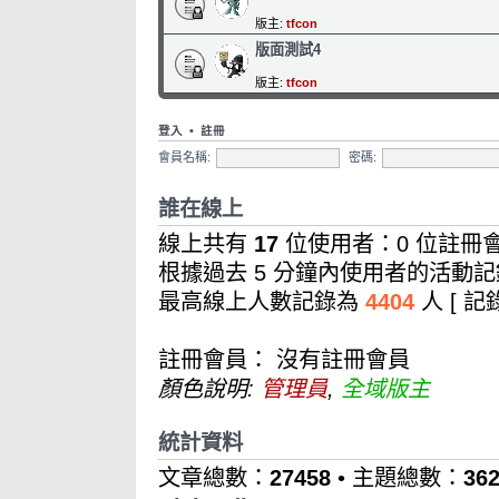
版主:
tfcon
版面測試4
版主:
tfcon
登入
•
註冊
會員名稱:
密碼:
誰在線上
線上共有
17
位使用者：0 位註冊會
根據過去 5 分鐘內使用者的活動記
最高線上人數記錄為
4404
人 [ 
註冊會員： 沒有註冊會員
顏色說明:
管理員
,
全域版主
統計資料
文章總數：
27458
• 主題總數：
36