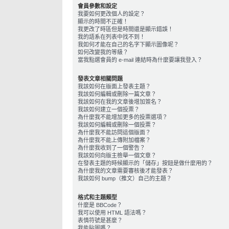
會員參數和設定
我要如何更改個人的設定？
顯示的時間不正確！
我更改了時區但是時間還是顯示錯誤！
我的語系在列表中找不到！
我如何才能在自己的名字下顯示圖像呢？
如何改變我的等級？
當我點選會員的 e-mail 連結時為什麼要讓我登入？
發表文章相關問題
我該如何在版面上發表主題？
我該如何編輯或刪除一篇文章？
我該如何在我的文章後增加簽名？
我該如何建立一個投票？
為什麼我不能增加更多的投票選項？
我該如何編輯或刪除一個投票？
為什麼我不能訪問這個版面？
為什麼我不能上傳附加檔案？
為什麼我收到了一個警告？
我該如何向版主檢舉一個文章？
在發表主題的時候顯示的「儲存」按鈕是做什麼用的？
為什麼我的文章需要審核後才能發表？
我該如何 bump（推文）自己的主題？
格式和主題類型
什麼是 BBCode？
我可以使用 HTML 語法嗎？
表情符號是甚麼？
我能貼圖嗎？