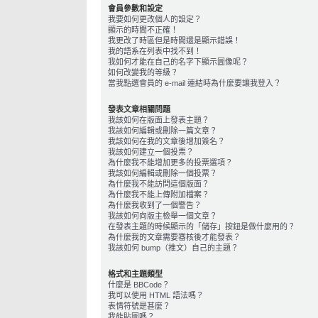
會員參數和設定
我要如何更改個人的設定？
顯示的時間不正確！
我更改了時區但是時間還是顯示錯誤！
我的語系在列表中找不到！
我如何才能在自己的名字下顯示圖像呢？
如何改變我的等級？
當我點選會員的 e-mail 連結時為什麼要讓我登入？
發表文章相關問題
我該如何在版面上發表主題？
我該如何編輯或刪除一篇文章？
我該如何在我的文章後增加簽名？
我該如何建立一個投票？
為什麼我不能增加更多的投票選項？
我該如何編輯或刪除一個投票？
為什麼我不能訪問這個版面？
為什麼我不能上傳附加檔案？
為什麼我收到了一個警告？
我該如何向版主檢舉一個文章？
在發表主題的時候顯示的「儲存」按鈕是做什麼用的？
為什麼我的文章需要審核後才能發表？
我該如何 bump（推文）自己的主題？
格式和主題類型
什麼是 BBCode？
我可以使用 HTML 語法嗎？
表情符號是甚麼？
我能貼圖嗎？