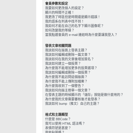
會員參數和設定
我要如何更改個人的設定？
顯示的時間不正確！
我更改了時區但是時間還是顯示錯誤！
我的語系在列表中找不到！
我如何才能在自己的名字下顯示圖像呢？
如何改變我的等級？
當我點選會員的 e-mail 連結時為什麼要讓我登入？
發表文章相關問題
我該如何在版面上發表主題？
我該如何編輯或刪除一篇文章？
我該如何在我的文章後增加簽名？
我該如何建立一個投票？
為什麼我不能增加更多的投票選項？
我該如何編輯或刪除一個投票？
為什麼我不能訪問這個版面？
為什麼我不能上傳附加檔案？
為什麼我收到了一個警告？
我該如何向版主檢舉一個文章？
在發表主題的時候顯示的「儲存」按鈕是做什麼用的？
為什麼我的文章需要審核後才能發表？
我該如何 bump（推文）自己的主題？
格式和主題類型
什麼是 BBCode？
我可以使用 HTML 語法嗎？
表情符號是甚麼？
我能貼圖嗎？